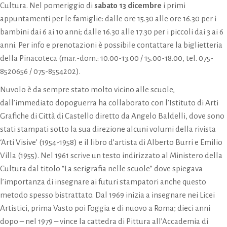
Cultura. Nel pomeriggio di
sabato 13 dicembre
i primi
appuntamenti per le famiglie: dalle ore 15.30 alle ore 16.30 per i
bambini dai 6 ai 10 anni; dalle 16.30 alle 17.30 per i piccoli dai 3 ai 6
anni. Per info e prenotazioni è possibile contattare la biglietteria
della Pinacoteca (mar.-dom.: 10.00-13.00 / 15.00-18.00, tel. 075-
8520656 / 075-8554202).
Nuvolo è da sempre stato molto vicino alle scuole,
dall’immediato dopoguerra ha collaborato con l’Istituto di Arti
Grafiche di Città di Castello diretto da Angelo Baldelli, dove sono
stati stampati sotto la sua direzione alcuni volumi della rivista
‘Arti Visive’ (1954-1958) e il libro d’artista di Alberto Burri e Emilio
Villa (1955). Nel 1961 scrive un testo indirizzato al Ministero della
Cultura dal titolo “La serigrafia nelle scuole” dove spiegava
l’importanza di insegnare ai futuri stampatori anche questo
metodo spesso bistrattato. Dal 1969 inizia a insegnare nei Licei
Artistici, prima Vasto poi Foggia e di nuovo a Roma; dieci anni
dopo – nel 1979 – vince la cattedra di Pittura all’Accademia di