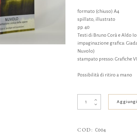
formato (chiuso) A4
spillato, illustrato
pp. 40
Testi di Bruno Corà e Aldo Io
impaginazione grafica: Giada
Nuvolo)
stampato presso: Grafiche VD
Possibilità di ritiro a mano
Presentazione
Aggiungi
Ciclica.
Ciclo
II
COD:
-
C004