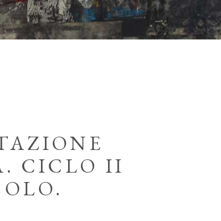
TAZIONE
. CICLO II
COLO.