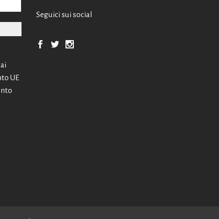
Seguici sui social
 ai
nto UE
ento