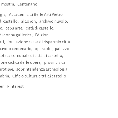
,
 mostra
Centenario
,
gia
Accademia di Belle Arti Pietro
,
,
,
di castello
aldo iori
archivio nuvolo
,
,
,
io
cepu arte
città di castello
,
,
di donna galleries
Edizioni
,
ati
fondazione cassa di risparmio città
,
,
nuvolo centenario
opuscolo
palazzo
,
oteca comunale di città di castello
,
one ciclica delle opere
provincia di
,
erotipie
soprintendenza archeologia
,
umbria
ufficio cultura città di castello
ter
Pinterest