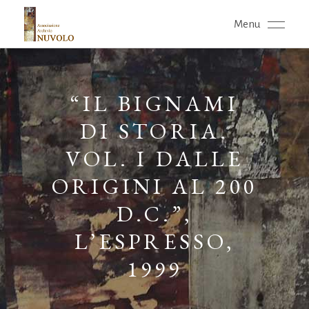
Menu
“IL BIGNAMI
DI STORIA.
VOL. I DALLE
ORIGINI AL 200
D.C.”,
L’ESPRESSO,
1999