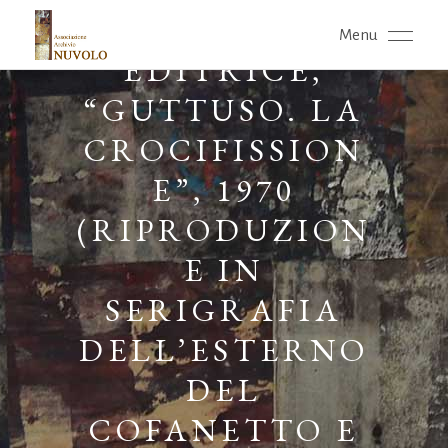
ACCADEMIA
Menu
EDITRICE,
“GUTTUSO. LA
CROCIFISSION
E”, 1970
(RIPRODUZION
E IN
SERIGRAFIA
DELL’ESTERNO
DEL
COFANETTO E