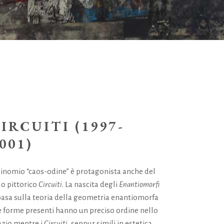
IRCUITI (1997-
001)
 binomio “caos-odine” è protagonista anche del
lo pittorico
Circuiti
. La nascita degli
Enantiomorfi
 basa sulla teoria della geometria enantiomorfa
e forme presenti hanno un preciso ordine nello
azio mentre i
Circuiti
, seppur simili in estetica,