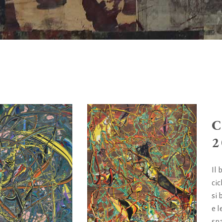
C
2
Il
cic
si
e l
sp