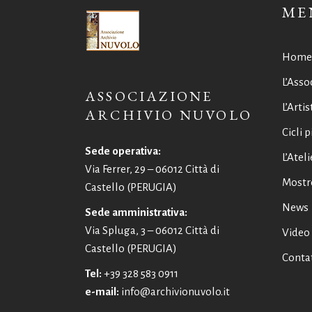
ME
Home
L’Asso
ASSOCIAZIONE
L’Artis
ARCHIVIO NUVOLO
Cicli p
Sede operativa:
L’Ateli
Via Ferrer, 29 – 06012 Città di
Mostr
Castello (PERUGIA)
News
Sede amministrativa:
Via Spluga, 3 – 06012 Città di
Video
Castello (PERUGIA)
Contat
Tel:
+39 328 583 0911
e-mail:
info@archivionuvolo.it