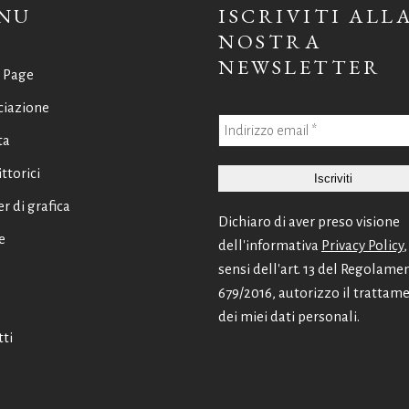
NU
ISCRIVITI ALL
NOSTRA
NEWSLETTER
 Page
ciazione
ta
ittorici
er di grafica
Dichiaro di aver preso visione
e
dell'informativa
Privacy Policy
,
sensi dell'art. 13 del Regolame
679/2016, autorizzo il trattam
dei miei dati personali.
ti