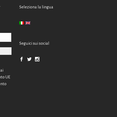
A
Seleziona la lingua
Seguici sui social
 ai
nto UE
ento