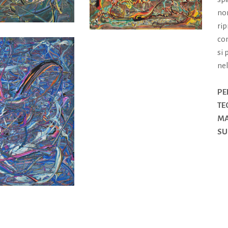
no
rip
co
si 
nel
PE
TE
MA
SU