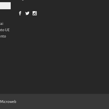
 ai
nto UE
ento
Microweb