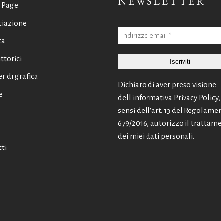
NEWSLETTER
 Page
ciazione
ta
ittorici
er di grafica
Dichiaro di aver preso visione
e
dell'informativa
Privacy Policy
,
sensi dell'art. 13 del Regolame
679/2016, autorizzo il trattam
dei miei dati personali.
ti