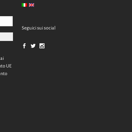
Seguici sui social
 ai
nto UE
ento