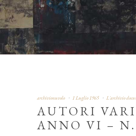
archivionuvolo
1 Luglio 1965
L'archivio doc
AUTORI VARI
ANNO VI – N.4