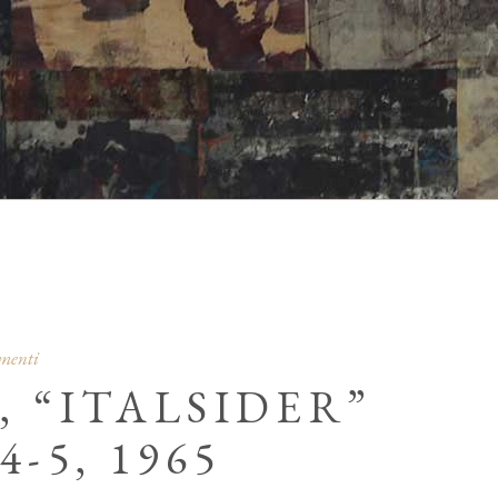
umenti
, “ITALSIDER”
-5, 1965