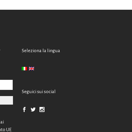
A
Seleziona la lingua
Seguici sui social
 ai
nto UE