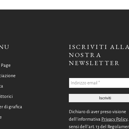
NU
ISCRIVITI ALL
NOSTRA
NEWSLETTER
 Page
ciazione
ta
ittorici
er di grafica
Dichiaro di aver preso visione
e
dell'informativa
Privacy Policy
,
sensi dell'art. 13 del Regolame