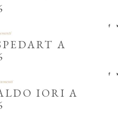
6
cumenti
SPEDART A
6
ocumenti
ALDO IORI A
6