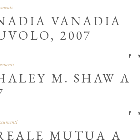
cumenti
 NADIA VANADIA
UVOLO, 2007
cumenti
HALEY M. SHAW A
7
documenti
 REALE MUTUA A