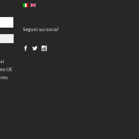
Seguici sui social
 ai
nto UE
ento