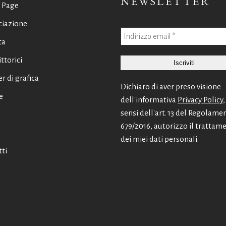
NEWSLETTER
 Page
ciazione
ta
ittorici
er di grafica
Dichiaro di aver preso visione
e
dell'informativa
Privacy Policy
,
sensi dell'art. 13 del Regolame
679/2016, autorizzo il trattam
dei miei dati personali.
ti