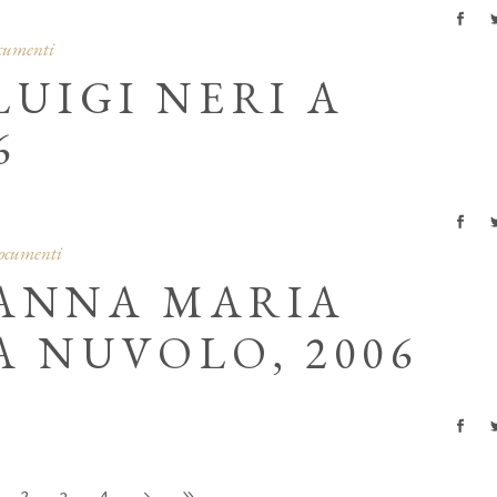
ocumenti
LUIGI NERI A
6
documenti
 ANNA MARIA
A NUVOLO, 2006
2
3
4