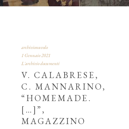
archivionuvolo
1 Gennaio 2021
L'archivio documenti
V. CALABRESE,
C. MANNARINO,
“HOMEMADE.
[…]”,
MAGAZZINO