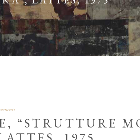
RA”, LATTES, 1975
ocumenti
NE, “STRUTTURE 
LATTES, 1975