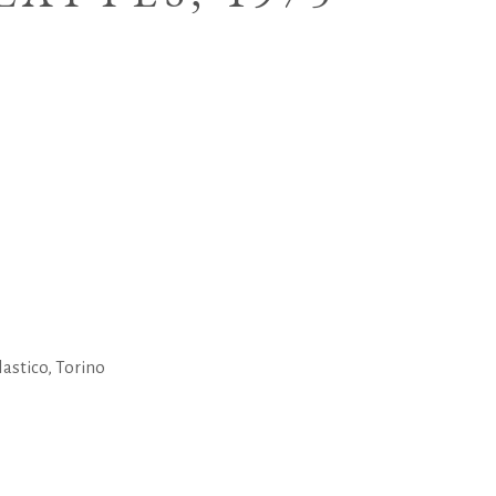
astico
,
Torino