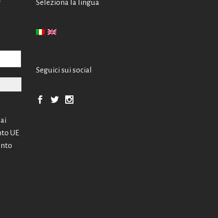
Seleziona la lingua
Seguici sui social
 ai
nto UE
ento