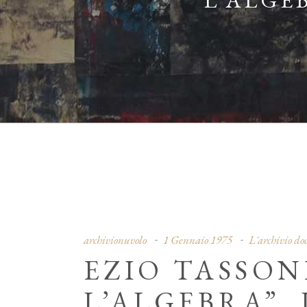
L’ALGEB
archivionuvolo
1 Gennaio 1975
L'archivio d
EZIO TASSO
L’ALGEBRA”, 