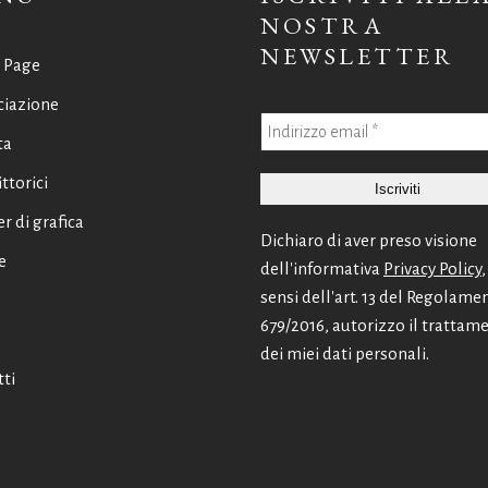
NOSTRA
NEWSLETTER
 Page
ciazione
ta
ittorici
er di grafica
Dichiaro di aver preso visione
e
dell'informativa
Privacy Policy
,
sensi dell'art. 13 del Regolame
679/2016, autorizzo il trattam
dei miei dati personali.
ti