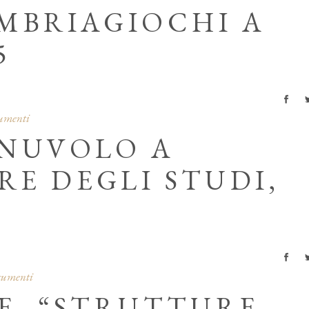
UMBRIAGIOCHI A
5
cumenti
 NUVOLO A
E DEGLI STUDI,
ocumenti
E, “STRUTTURE