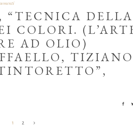
ocumenti
, “TECNICA DELL
EI COLORI. (L’ART
RE AD OLIO)
FAELLO, TIZIANO
 TINTORETTO”,
1
2