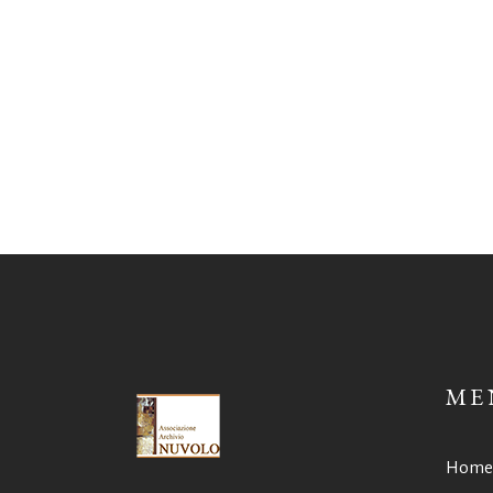
ME
Home