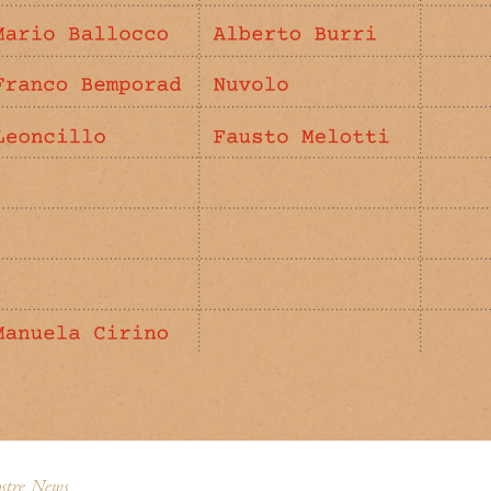
stre
News
,