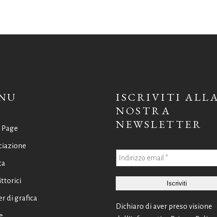
NU
ISCRIVITI ALL
NOSTRA
NEWSLETTER
 Page
ciazione
ta
ittorici
er di grafica
Dichiaro di aver preso visione
e